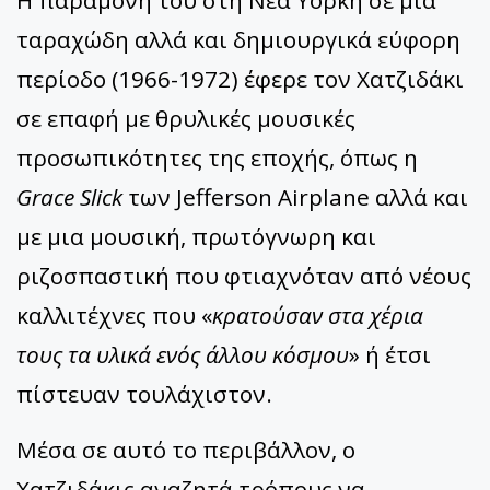
Η παραμονή του στη Νέα Υόρκη σε μια
ταραχώδη αλλά και δημιουργικά εύφορη
περίοδο (1966-1972) έφερε τον Χατζιδάκι
σε επαφή με θρυλικές μουσικές
προσωπικότητες της εποχής, όπως η
Grace Slick
των Jefferson Airplane αλλά και
με μια μουσική, πρωτόγνωρη και
ριζοσπαστική που φτιαχνόταν από νέους
καλλιτέχνες που «
κρατούσαν στα χέρια
τους τα υλικά ενός άλλου κόσμου
» ή έτσι
πίστευαν τουλάχιστον.
Μέσα σε αυτό το περιβάλλον, ο
Χατζιδάκις αναζητά τρόπους να