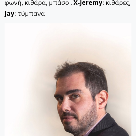
φωνή, κιθάρα, μπάσο ,
X-Jeremy
: κιθάρες,
Jay
: τύμπανα