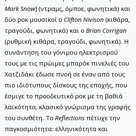
Mark Snow
] (ντραμς, όμποε, φωνητικά) και
δύο ροκ μουσικοί ο
Clifton Nivison
(κιθάρα,
τραγούδι, φωνητικά) και ο
Brian Corrigan
(ρυθμική κιθάρα, τραγούδι, φωνητικά). Η
συνάντηση του γόνιμου ηλεκτρισμού
τους με τις πρώιμες μπαρόκ πινελιές του
Χατζιδάκι έδωσε πνοή σε έναν από τους
πιο ιδιότυπους δίσκους της εποχής, που
έσμιγε το προοδευτικό ροκ με τη βαθιά
λαϊκότητα, κλασικό γνώρισμα της γραφής
του συνθέτη. Το
Reflections
πέτυχε την
παγκοσμιότητα: ελληνικότητα και