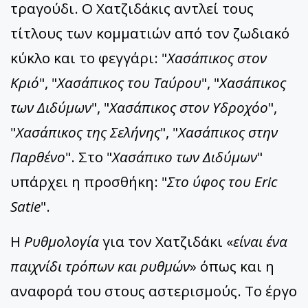
τραγούδι. Ο Χατζιδάκις αντλεί τους
τίτλους των κομματιών από τον ζωδιακό
κύκλο και το φεγγάρι: "
Χασάπικος στον
Κριό
", "
Χασάπικος του Ταύρου
", "
Χασάπικος
των Διδύμων
", "
Χασάπικος στον Υδροχόο
",
"
Χασάπικος της Σελήνης
", "
Χασάπικος στην
Παρθένο
". Στο "
Χασάπικο των Διδύμων
"
υπάρχει η προσθήκη: "
Στο ύφος του Eric
Satie
".
Η
Ρυθμολογία
για τον Χατζιδάκι «
είναι ένα
παιχνίδι τρόπων και ρυθμών
» όπως και η
αναφορά του στους αστερισμούς. Το έργο