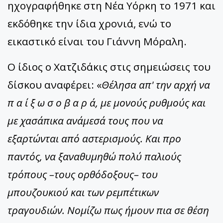
ηχογραφήθηκε στη Νέα Υόρκη το 1971 και
εκδόθηκε την ίδια χρονιά, ενώ το
εικαστικό είναι του Γιάννη Μόραλη.
Ο ίδιος ο Χατζιδάκις στις σημειώσεις του
δίσκου αναφέρει: «
Θέλησα απ' την αρχή να
π α ί ξ ω σ ο β α ρ ά, με μονούς ρυθμούς και
με χασάπικα ανάμεσά τους που να
εξαρτώνται από αστερισμούς. Και προ
παντός, να ξαναθυμηθώ πολύ παλιούς
τρόπους –τους ορθόδοξους– του
μπουζουκιού και των ρεμπέτικων
τραγουδιών. Νομίζω πως ήμουν πια σε θέση