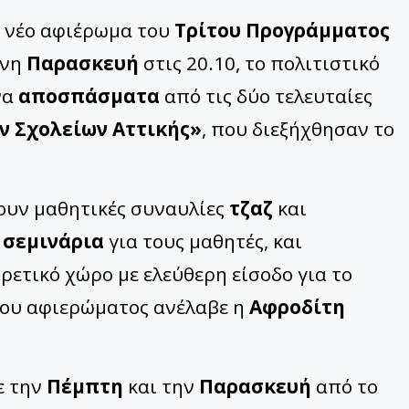
ο νέο αφιέρωμα του
Τρίτου Προγράμματος
ενη
Παρασκευή
στις 20.10, το πολιτιστικό
να
αποσπάσματα
από τις δύο τελευταίες
ών Σχολείων Αττικής»
, που διεξήχθησαν το
ουν μαθητικές συναυλίες
τζαζ
και
ά
σεμινάρια
για τους μαθητές, και
ρετικό χώρο με ελεύθερη είσοδο για το
 του αφιερώματος ανέλαβε η
Αφροδίτη
ε την
Πέμπτη
και την
Παρασκευή
από το