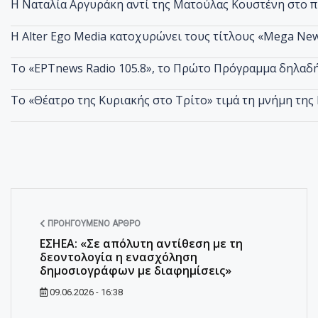
Η Ναταλία Αργυράκη αντί της Ματούλας Κουστένη στο 
Η Alter Ego Media κατοχυρώνει τους τίτλους «Mega New
Το «ΕΡΤnews Radio 105.8», το Πρώτο Πρόγραμμα δηλαδή,
Το «Θέατρο της Κυριακής στο Τρίτο» τιμά τη μνήμη τη
ΠΡΟΗΓΟΎΜΕΝΟ ΆΡΘΡΟ
ΕΣΗΕΑ: «Σε απόλυτη αντίθεση με τη
δεοντολογία η ενασχόληση
δημοσιογράφων με διαφημίσεις»
09.06.2026 - 16:38