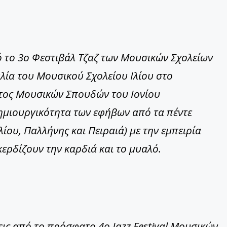
το 3ο Φεστιβάλ Τζαζ των Μουσικών Σχολείων
λία του Μουσικού Σχολείου Ιλίου στο
ατος Μουσικών Σπουδών του Ιονίου
δημιουργικότητα των εφήβων από τα πέντε
λίου, Παλλήνης και Πειραιά) με την εμπειρία
ερδίζουν την καρδιά και το μυαλό.
ς από το πρόσφατο 4ο Jazz Festival Μουσικών