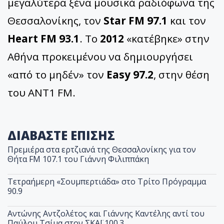
μεγαλύτερα ξένα μουσικά ραδιόφωνα της
Θεσσαλονίκης, τον
Star FM 97.1
και τον
Heart FM 93.1
. Το
2012
«κατέβηκε» στην
Αθήνα προκειμένου να δημιουργήσει
«από το μηδέν» τον
Easy 97.2
, στην θέση
του ΑΝΤ1 FM.
ΔΙΑΒΑΣΤΕ ΕΠΙΣΗΣ
Πρεμιέρα στα ερτζιανά της Θεσσαλονίκης για τον
Θήτα FM 107.1 του Γιάννη Φιλιππάκη
Τετραήμερη «Σουμπερτιάδα» στο Τρίτο Πρόγραμμα
90.9
Αντώνης Αντζολέτος και Γιάννης Καντέλης αντί του
Παύλου Τσίμα στον ΣΚΑΪ 100.3