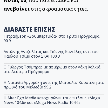
Νότες 96
, που παίζει λαϊκά και
ανεβαίνει
στις ακροαματικότητες.
ΔΙΑΒΑΣΤΕ ΕΠΙΣΗΣ
Τετραήμερη «Σουμπερτιάδα» στο Τρίτο Πρόγραμμα
90.9
Αντώνης Αντζολέτος και Γιάννης Καντέλης αντί του
Παύλου Τσίμα στον ΣΚΑΪ 100.3
O Γιώργος Τσάμπρας με αφιέρωμα στον Λάκη Χαλκιά
στο Δεύτερο Πρόγραμμα
Η Ναταλία Αργυράκη αντί της Ματούλας Κουστένη στο
πρωινό του Μελωδία 99.2
Η Alter Ego Media κατοχυρώνει τους τίτλους «Mega
News 104.6» και «Mega News Radio 104.6»