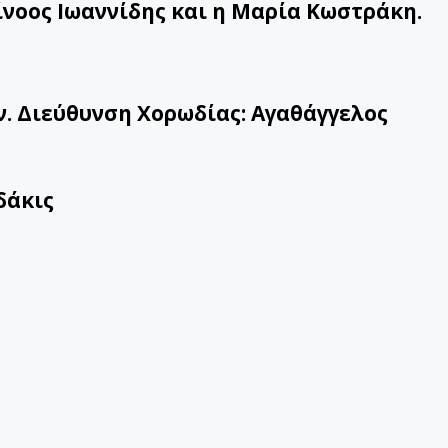
ίνοος Ιωαννίδης και η Μαρία Κωστράκη.
. Διεύθυνση Χορωδίας: Αγαθάγγελος
δάκις
Μόρτζος -πιάνο