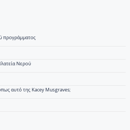
ού προγράμματος
Πλατεία Νερού
όπως αυτό της Kacey Musgraves;