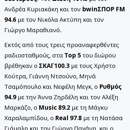
Ανδρέα Κυριακάκη και τον
bwinΣΠΟΡ FM
94.6
με τον Νικόλα Ακτύπη και τον
Γιώργο Μαραθιανό.
Εκτός από τους τρεις προαναφερθέντες
ραδιοσταθμούς, στα
Top 5
του διώρου
βρέθηκαν ο
ΣΚΑΪ 100.3
με τους Χρήστο
Κούτρα, Γιάννη Ντσούνο, Μηνά
Τσαμόπουλο και Νεφέλη Μεγκ, ο
Ρυθμός
94.9
με την Άννα Ζηρδέλη και τον Αλέξη
Μαρκάζο, ο
Music 89.2
με τη Μάγκυ
Χαραλαμπίδου, ο
Real 97.8
με τη Νατάσα
Γιάμαλη και τον Γιώργο Παγάνη, και ο