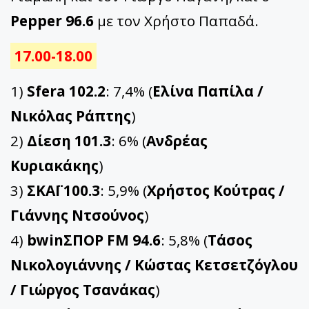
Pepper 96.6
με τον Χρήστο Παπαδά.
17.00-18.00
1)
Sfera 102.2
: 7,4% (
Ελίνα Παπίλα /
Νικόλας Ράπτης
)
2)
Δίεση 101.3
: 6% (
Ανδρέας
Κυριακάκης
)
3)
ΣΚΑΪ 100.3
: 5,9% (
Χρήστος Κούτρας /
Γιάννης Ντσούνος
)
4)
bwinΣΠΟΡ FM 94.6
: 5,8% (
Τάσος
Νικολογιάννης / Κώστας Κετσετζόγλου
/ Γιώργος Τσανάκας
)