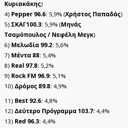
Κυριακάκης
)
4)
Pepper 96.6
: 5,9% (
Χρήστος Παπαδάς
)
5)
ΣΚΑΪ 100.3
: 5,9% (
Μηνάς
Τσαμόπουλος / Νεφέλη Μεγκ
)
6)
Μελωδία 99.2
: 5,6%
7)
Μέντα 88
: 5,4%
8)
Real 97.8
: 5,2%
9)
Rock FM 96.9
: 5,1%
10)
Δρόμος 89.8
: 4,9%
11)
Best 92.6
: 4,8%
12)
Δεύτερο Πρόγραμμα 103.7
: 4,4%
13)
Red 96.3
: 4,4%